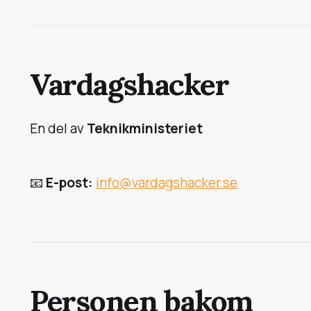
Vardagshacker
En del av
Teknikministeriet
📧
E-post:
info@vardagshacker.se
Personen bakom