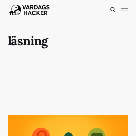
läsning
SQ3R-metoden – läs
smartare och lär dig