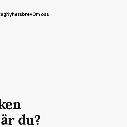
tag
Nyhetsbrev
Om oss
lken
 är du?