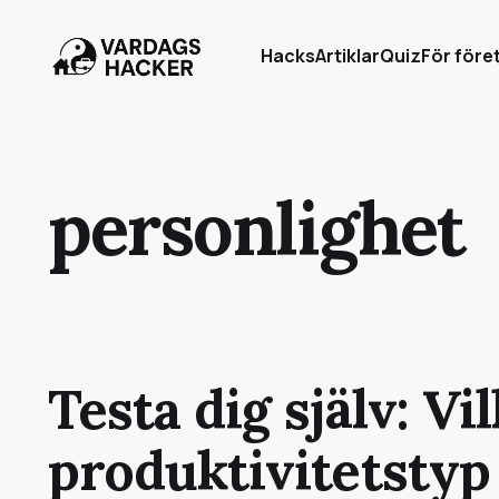
Hacks
Artiklar
Quiz
För före
personlighet
Testa dig själv: Vi
produktivitetstyp