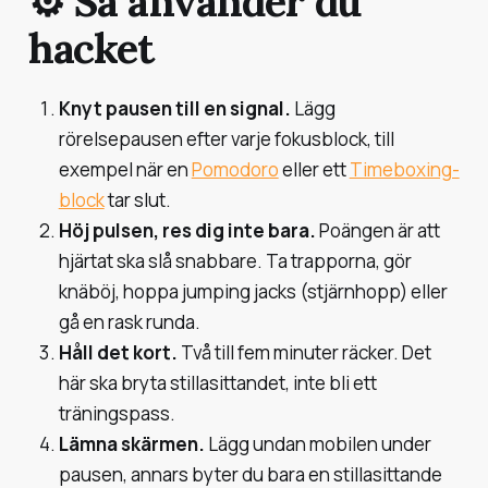
⚙️ Så använder du
hacket
Knyt pausen till en signal.
Lägg
rörelsepausen efter varje fokusblock, till
exempel när en
Pomodoro
eller ett
Timeboxing-
block
tar slut.
Höj pulsen, res dig inte bara.
Poängen är att
hjärtat ska slå snabbare. Ta trapporna, gör
knäböj, hoppa jumping jacks (stjärnhopp) eller
gå en rask runda.
Håll det kort.
Två till fem minuter räcker. Det
här ska bryta stillasittandet, inte bli ett
träningspass.
Lämna skärmen.
Lägg undan mobilen under
pausen, annars byter du bara en stillasittande