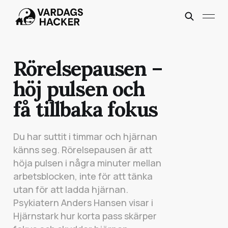
Rörelsepausen –
höj pulsen och
få tillbaka fokus
Du har suttit i timmar och hjärnan
känns seg. Rörelsepausen är att
höja pulsen i några minuter mellan
arbetsblocken, inte för att tänka
utan för att ladda hjärnan.
Psykiatern Anders Hansen visar i
Hjärnstark hur korta pass skärper