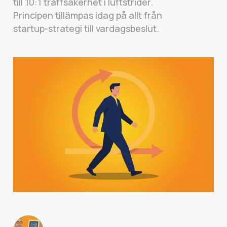
till 10:1 träffsäkerhet i luftstrider.
Principen tillämpas idag på allt från
startup-strategi till vardagsbeslut.