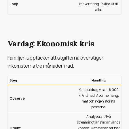
Loop
konvertering. Rullar ut till
alla.
Vardag: Ekonomisk kris
Familjen upptäcker att utgifterna överstiger
inkomsterna tre månader i rad.
Steg
Handling
Kontoutdrag visar -8 000
kr/månad. Abonnemang,
Observe
mat och nöjen största
posterna.
Analyserar: Två
streamingtjänster används
Orient
knappt. Matleveranser har