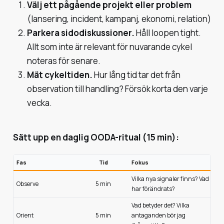
Välj ett pågående projekt eller problem
(lansering, incident, kampanj, ekonomi, relation)
Parkera sidodiskussioner.
Håll loopen tight.
Allt som inte är relevant för nuvarande cykel
noteras för senare.
Mät cykeltiden.
Hur lång tid tar det från
observation till handling? Försök korta den varje
vecka.
Sätt upp en daglig OODA-ritual (15 min):
Fas
Tid
Fokus
Vilka nya signaler finns? Vad
Observe
5 min
har förändrats?
Vad betyder det? Vilka
Orient
5 min
antaganden bör jag