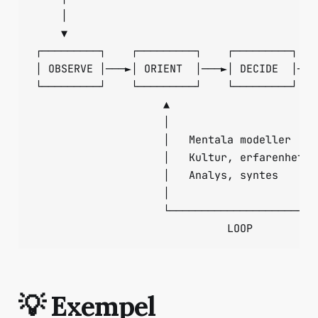
    │                                      │

    ▼                                      │

┌─────────┐    ┌─────────┐    ┌─────────┐  │ 
│ OBSERVE │───►│ ORIENT  │───►│ DECIDE  │──┼─
└─────────┘    └─────────┘    └─────────┘  │ 
                    ▲                      │ 
                    │                      │ 
                    │   Mentala modeller   │ 
                    │   Kultur, erfarenhet │ 
                    │   Analys, syntes     │ 
                    │                      │ 
                    └──────────────────────┴─
💡 Exempel