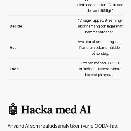
ökat sedan hösten. "Vi trodde
det var tillfälligt."
"Vi säger upp ett streaming-
Decide
abonnemang och lagar mat
hemma vardagar."
Avslutar abonnemang idag.
Act
Planerar veckans måltider
på söndag.
Efter en månad: +4 500
Loop
kr/månad. Justerar vidare
baserat på ny data.
🤖 Hacka med AI
Använd AI som realtidsanalytiker i varje OODA-fas.