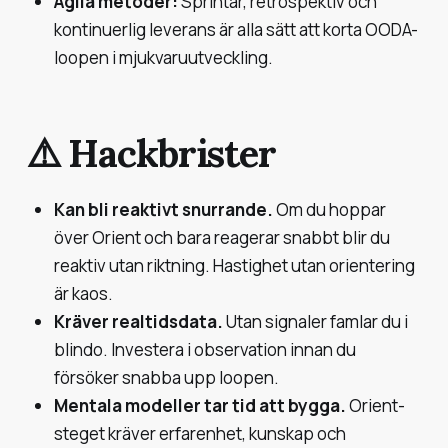
Agila metoder:
Sprintar, retrospektiv och
kontinuerlig leverans är alla sätt att korta OODA-
loopen i mjukvaruutveckling.
⚠️ Hackbrister
Kan bli reaktivt snurrande.
Om du hoppar
över Orient och bara reagerar snabbt blir du
reaktiv utan riktning. Hastighet utan orientering
är kaos.
Kräver realtidsdata.
Utan signaler famlar du i
blindo. Investera i observation innan du
försöker snabba upp loopen.
Mentala modeller tar tid att bygga.
Orient-
steget kräver erfarenhet, kunskap och