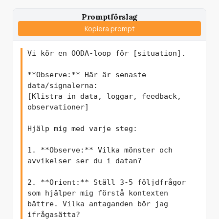
Promptförslag
Kopiera prompt
Vi kör en OODA-loop för [situation].

**Observe:** Här är senaste 
data/signalerna:

[Klistra in data, loggar, feedback, 
observationer]

Hjälp mig med varje steg:

1. **Observe:** Vilka mönster och 
avvikelser ser du i datan?

2. **Orient:** Ställ 3-5 följdfrågor 
som hjälper mig förstå kontexten 
bättre. Vilka antaganden bör jag 
ifrågasätta?
