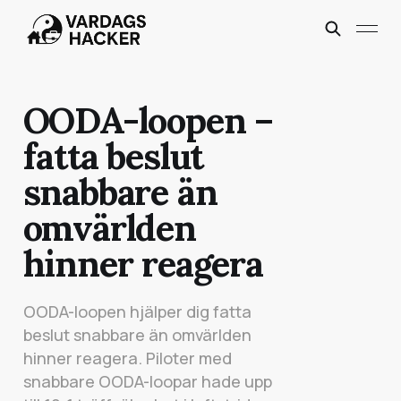
OODA-loopen –
fatta beslut
snabbare än
omvärlden
hinner reagera
OODA-loopen hjälper dig fatta
beslut snabbare än omvärlden
hinner reagera. Piloter med
snabbare OODA-loopar hade upp