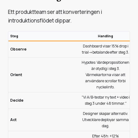
Ett produktteam ser att konverteringen i
introduktionsflödet dippar.
Steg
Handling
Dashboard visar 15% drop i
Observe
trial→betalande efter steg 3.
Hypotes: Värdepropositionen
är otydlig i steg 3.
Orient
Värmekartorna visar att
användare scrollar förbi
nyckelinfo.
"Vi A/B-testar ny text + video i
Decide
steg 3 under 48 timmar."
Designer skapar alternativ.
Act
Utvecklare deployar samma
dag.
Efter 48h: +12%