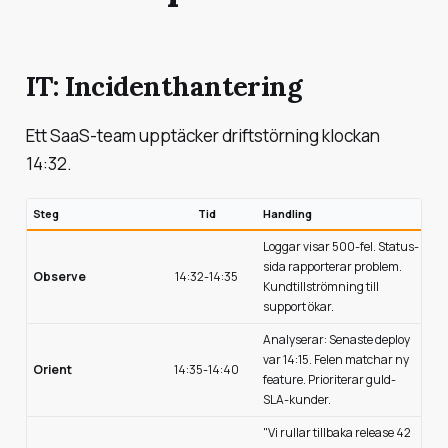
IT: Incidenthantering
Ett SaaS-team upptäcker driftstörning klockan
14:32.
Steg
Tid
Handling
Loggar visar 500-fel. Status-
sida rapporterar problem.
Observe
14:32-14:35
Kundtillströmning till
support ökar.
Analyserar: Senaste deploy
var 14:15. Felen matchar ny
Orient
14:35-14:40
feature. Prioriterar guld-
SLA-kunder.
"Vi rullar tillbaka release 42