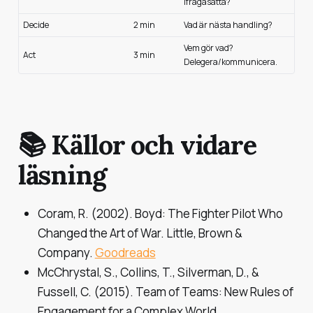
ifrågasätta?
Decide
2 min
Vad är nästa handling?
Vem gör vad?
Act
3 min
Delegera/kommunicera.
📚 Källor och vidare
läsning
Coram, R. (2002).
Boyd: The Fighter Pilot Who
Changed the Art of War.
Little, Brown &
Company.
Goodreads
McChrystal, S., Collins, T., Silverman, D., &
Fussell, C. (2015).
Team of Teams: New Rules of
Engagement for a Complex World.