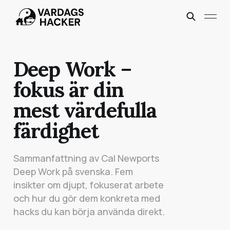
Deep Work –
fokus är din
mest värdefulla
färdighet
Sammanfattning av Cal Newports
Deep Work på svenska. Fem
insikter om djupt, fokuserat arbete
och hur du gör dem konkreta med
hacks du kan börja använda direkt.