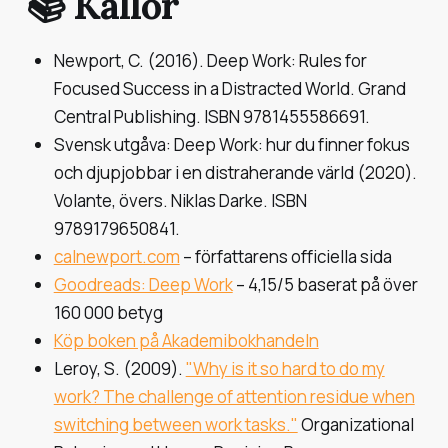
📚 Källor
Newport, C. (2016).
Deep Work: Rules for
Focused Success in a Distracted World
. Grand
Central Publishing. ISBN 9781455586691.
Svensk utgåva:
Deep Work: hur du finner fokus
och djupjobbar i en distraherande värld
(2020).
Volante, övers. Niklas Darke. ISBN
9789179650841.
calnewport.com
– författarens officiella sida
Goodreads: Deep Work
– 4,15/5 baserat på över
160 000 betyg
Köp boken på Akademibokhandeln
Leroy, S. (2009).
"Why is it so hard to do my
work? The challenge of attention residue when
switching between work tasks."
Organizational