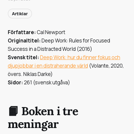
Artiklar
Författare:
Cal Newport
Originaltitel:
Deep Work: Rules for Focused
Success in a Distracted World (2016)
Svensk titel:
Deep Work: hur du finner fokus och
djupjobbar i en distraherande värld
(Volante, 2020,
övers. Niklas Darke)
Sidor:
261 (svensk utgåva)
📙 Boken i tre
meningar