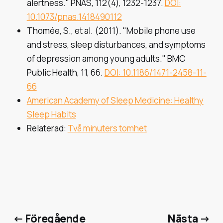
alertness."
PNAS
, 112(4), 1232-1237.
DOI:
10.1073/pnas.1418490112
Thomée, S., et al. (2011). "Mobile phone use
and stress, sleep disturbances, and symptoms
of depression among young adults."
BMC
Public Health
, 11, 66.
DOI: 10.1186/1471-2458-11-
66
American Academy of Sleep Medicine: Healthy
Sleep Habits
Relaterad:
Två minuters tomhet
← Föregående
Nästa →