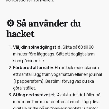
⚙️ Så använder du
hacket
Välj din solnedgångstid.
Sikta på 60 till 90
minuter före läggdags. Sätt ett dagligt alarm
som påminnelse.
Förbered alternativ.
Ha en bok redo, planera
ett samtal, lägg fram yogamattan eller en journal
(i pappersform). Bestäm i förväg vad du ska
göra istället.
Stäng ned medvetet.
Avsluta det du håller på
med inom fem minuter efter alarmet. Lägg dina
digitala prylar på en "parkeringsplats" utanför