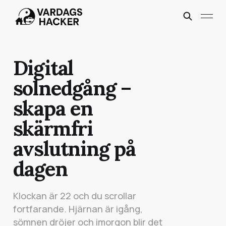
Digital
solnedgång –
skapa en
skärmfri
avslutning på
dagen
Klockan är 22 och du scrollar
fortfarande. Hjärnan är igång,
sömnen dröjer och imorgon blir det