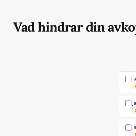
Vad hindrar din avk
J
J
J