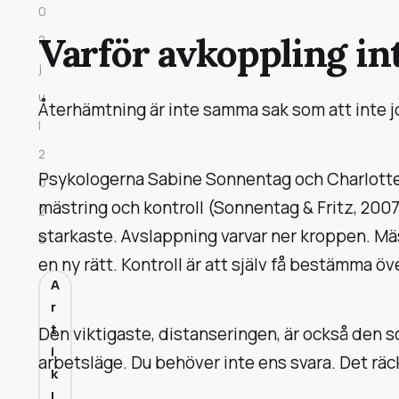
0
Varför avkoppling int
2
j
u
Återhämtning är inte samma sak som att inte j
l
2
Psykologerna Sabine Sonnentag och Charlotte 
0
mästring och kontroll (Sonnentag & Fritz, 2007)
2
starkaste. Avslappning varvar ner kroppen. Mäst
6
en ny rätt. Kontroll är att själv få bestämma öve
A
r
t
Den viktigaste, distanseringen, är också den so
i
arbetsläge. Du behöver inte ens svara. Det räck
k
l