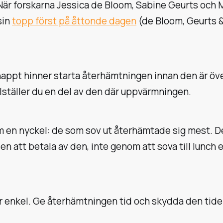
. När forskarna Jessica de Bloom, Sabine Geurts och 
sin
topp först på åttonde dagen
(de Bloom, Geurts &
nappt hinner starta återhämtningen innan den är öve
ollställer du en del av den där uppvärmningen.
n nyckel: de som sov ut återhämtade sig mest. De f
 att betala av den, inte genom att sova till lunch 
r enkel. Ge återhämtningen tid och skydda den tiden