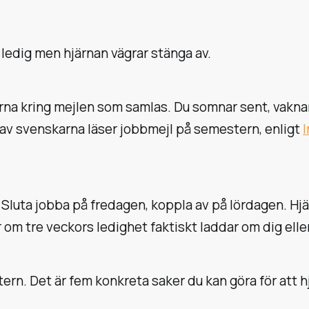
n ledig men hjärnan vägrar stänga av.
na kring mejlen som samlas. Du somnar sent, vaknar t
n av svenskarna läser jobbmejl på semestern, enligt
uta jobba på fredagen, koppla av på lördagen. Hjärn
m tre veckors ledighet faktiskt laddar om dig eller b
ern. Det är fem konkreta saker du kan göra för att h