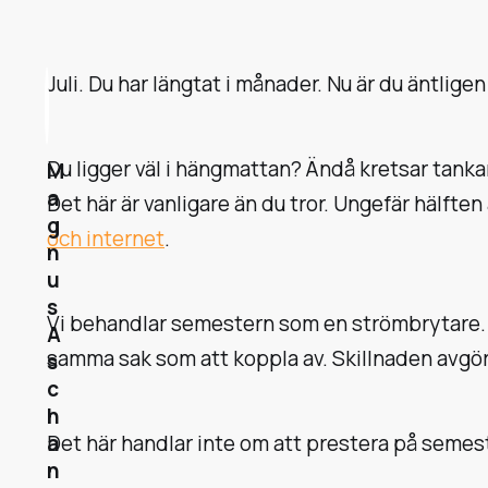
Juli. Du har längtat i månader. Nu är du äntlige
Du ligger väl i hängmattan? Ändå kretsar tankar
M
a
Det här är vanligare än du tror. Ungefär hälfte
g
och internet
.
n
u
s
Vi behandlar semestern som en strömbrytare. Sl
A
samma sak som att koppla av. Skillnaden avgör o
s
c
h
Det här handlar inte om att prestera på semest
a
n