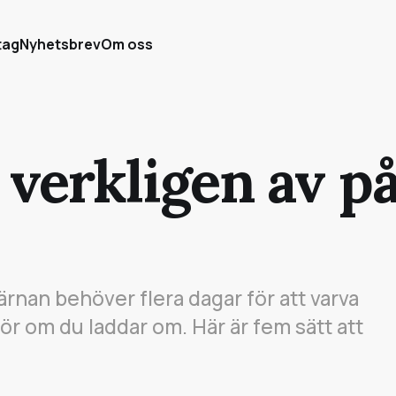
tag
Nyhetsbrev
Om oss
 verkligen av p
Hjärnan behöver flera dagar för att varva
ör om du laddar om. Här är fem sätt att