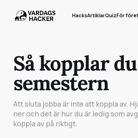
Hacks
Artiklar
Quiz
För före
Så kopplar du
semestern
Att sluta jobba är inte att koppla av. 
ner och det är hur du är ledig som avg
koppla av på riktigt.